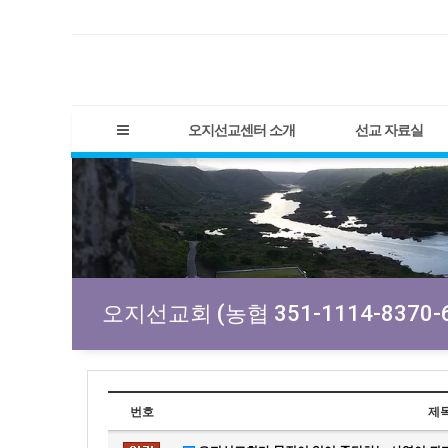
오지선교센터 소개
선교 자료실
오지선교회 (농협 351-1114-8370-6
번호
제