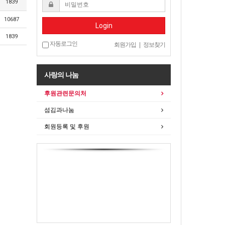
1839
10687
Login
1839
자동로그인
회원가입
|
정보찾기
사랑의 나눔
후원관련문의처
섬김과나눔
회원등록 및 후원