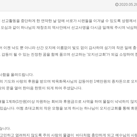
2020.05.2
선교활동을 중단하게 한 연약한 날 앞에 서로가 시련들을 이겨낼 수 있도록 성령께서
오심과 같이 하나님의 재창조의 역사안에서 선교사명을 다시금 일깨워 주시며 낙심하
 이젠 낙도 뿐 아니라 산간 오지에 이름없이 빛도 없이 감사하며 섬기며 작은 일에 
 감동이 될 수 있는 진정한 꿈을 함께 품으며 선교하는 '오지선교회'가 되길 소망하며
사함을 올려드립니다.
의 기도와 사랑의 후원을 받으며 박옥화목사님의 감동어린 1백만원의 종자돈으로 오
작의 문을 열어 한마음 한뜻이 되게 하여 주셨답니다.
월 1계좌(1만원)이상 자원하는 회비와 후원금으로 사역을 하며 물질이 넉넉하지 않지
 있습니다. 어쩜 초대교회의 작은 모형을 보게 하시는 하나님이 오지선교회를 통해 회
습니다.
 고민하고 염려하지 않도록 주의 사랑의 물결이 바다처럼 충만하게 되고 예수님의 사