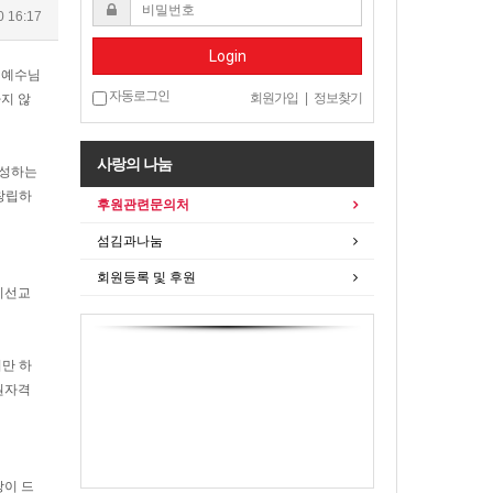
0 16:17
Login
 예수님
자동로그인
회원가입
|
정보찾기
지 않
사랑의 나눔
충성하는
 창립하
후원관련문의처
섬김과나눔
회원등록 및 후원
지선교
만 하
원자격
랑이 드