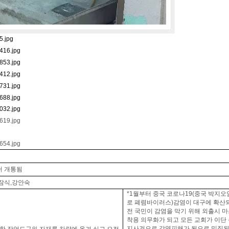
터 개통됨
잠식
,
강안숙
*1
월부터 중국 코로나
19(
중국 박지오
로 폐렴바이러스
)
감염이 대구에 확산
전 국민이 감염을 막기 위해 외출시 
착용 의무화가 되고 모든 교회가 이단
지사건으로 감염피해가 됨으로 밀집된