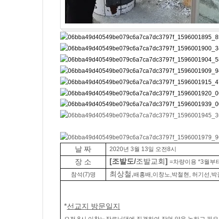
날 짜
2020
년
3
월 13일 오전8시
[
조발도
/
조발교회
]
장 소
=
차량이용
*3
월부
최상철
,
참석
(7)
명
배홍배
,
이창노
,
박철현
,
허기선
,
박
*
선교지 방문일지