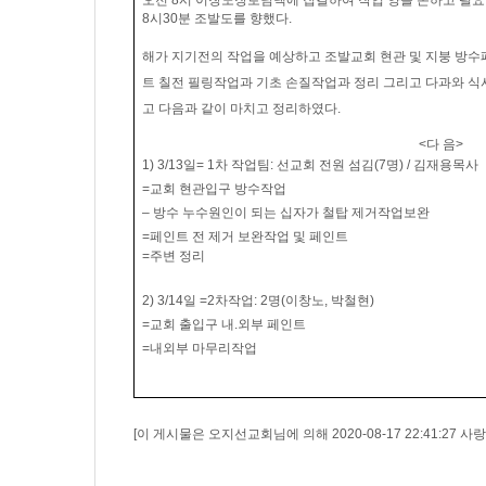
오전
8
시 이창노장로님댁에 집결하여 작업 양을 논하고 필요
8
시
30
분 조발도를 향했다
.
해가 지기전의 작업을 예상하고 조발교회 현관 및 지붕 방
트 칠전 필링작업과 기초 손질작업과 정리 그리고 다과와 
고 다음과 같이 마치고 정리하였다
.
<
다 음
>
1) 3/13
일
= 1
차 작업팀
:
선교회 전원 섬김
(7
명
) /
김재용목사
=
교회 현관입구 방수작업
–
방수 누수원인이 되는 십자가 철탑 제거작업보완
=
페인트 전 제거 보완작업 및 페인트
=
주변 정리
2) 3/14
일
=2
차작업
: 2
명
(
이창노
,
박철현
)
=
교회 출입구 내
.
외부 페인트
=
내외부 마무리작업
[이 게시물은 오지선교회님에 의해 2020-08-17 22:41:27