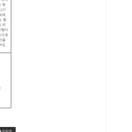
 학
사가
속에
는 환
 외
운행이
등으로
민들
여있
모
프린트