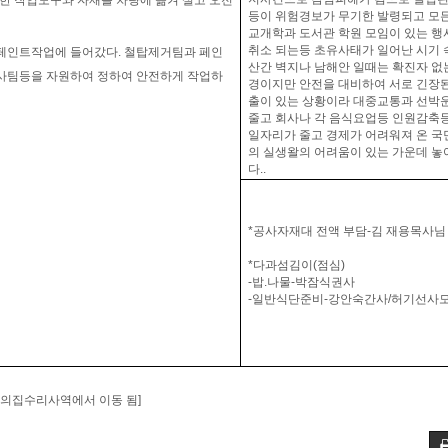
한 작업도구와 자재를 차량에 옮겨 실고 오전
등이 위험경보가 무기한 발령되고 모든
교개학과 도서관 학원 모임이 있는 행
취소 되는등 초유사태가 일어난 시기 
수페인트작업에 들어갔다
.
철탑제거팀과 페인
산간 벽지나 남해안 일때는 확진자 없
식사팀등을 자원하여 정하여 안전하게 작업하
경이지만 안전을 대비하여 서로 긴장된
출이 있는 상황이라 대중교통과 선박
줄고 회사나 각 음식요업등 인원감축
일자리가 줄고 경제가 어려워져 온 국
의 실생왈의 어려움이 있는 가운데 놓
다
..
*
공사자재대 전액 부담
-
김 재용목사님
*
다과섬김이
(
점심
)
-
밥
.
나물
-
박잠식권사
-
일반식단준비
-
강안숙간사
/
허기선사
 사랑의집수리사역에서 이동 됨]