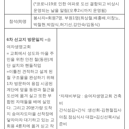
(*
코로나
19
로 인한 여파로 도선 결항되고 비상시
운영되는 날을 알림
(
오후
2
시까지 운영됨
)
봉사자
=
회원
7
명
,
부원
1
명
(
최상철
,
배홍배
,
이창노
,
참석
(8)
명
박철현
,
박잠식
,
허기선
,
강안숙
/
김동식
)
6
차 선교지 방문일지
=
송
여자생명교회
=
교회에서 성도와 마을 주
민을 위한 안전 철
(
동판
)
계
단 설치와 핸들작업
=
이틀전 견적하고 설계 된
철 구조물을 완성하기 위해
1
차 방문하여 용접 시공된
계단에 덮을 동판과 철근을
도선에 옮겨 실고 또한 부
자재비부담
:
송여자생명교회 건축
*
합된 자재들을 배에 실었
비
다
.
그리고
20
분가량 도착
간식섬김
=
간식
:
생선회
-
김현철집사
지 송여자도마을 선착장에
아침
.
점심식사 대접
=
김신선목사님
닿자마자 대기하고 있는 교
준비
회용
4
륜차에 옮겨 싣고 작