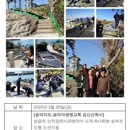
날 짜
2020
년
3
월
20
일
(
금
)
[
송여자도
-
송여자생명교회 김신선목사
]
섬달천 선착장
(8
시
10
분까지 도착
-8
시
40
분 송여자
도행 도선이용
장 소