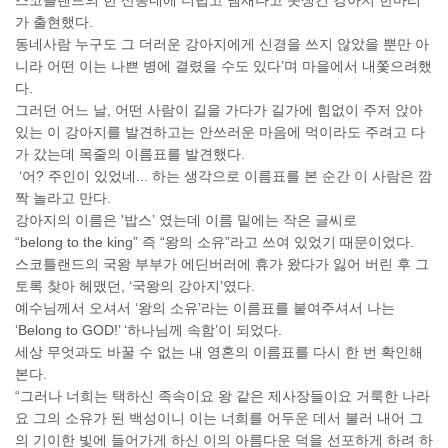
스코틀랜드의 한 산동네에 더럽고 냄새나고 못생긴 강아지 한마리
가 출현했다.
동네사람 누구도 그 더러운 강아지에게 신경을 쓰지 않았을 뿐만 아
니라 어떤 이는 나쁜 병에 결렸을 수도 있다’며 마을에서 내쫓으려했
다.
그러던 어느 날, 어떤 사람이 길을 가다가 길가에 힘없이 주저 앉아
있는 이 강아지를 발견하고는 안쓰러운 마음에 먹이라도 주려고 다
가 갔는데 목줄의 이름표를 발견했다.
‘어? 주인이 있었네... 하는 생각으로 이름표를 본 순간 이 사람은 깜
짝 놀라고 만다.
강아지의 이름은 '밥스’ 였는데 이름 밑에는 작은 글씨로
“belong to the king” 즉 “왕의 소유”라고 쓰여 있었기 때문이었다.
스코틀랜드의 국왕 부부가 에딘버러에 휴가 왔다가 잃어 버린 후 그
토록 찾아 헤맸던, ‘국왕의 강아지’였다.
예수님께서 오셔서 ‘왕의 소유’라는 이름표를 붙여주셔서 나는
‘Belong to GOD!’ ‘하나님께 속함’이 되었다.
세상 무엇과도 바꿀 수 없는 내 영혼의 이름표를 다시 한 번 확인해
본다.
“그러나 너희는 택하신 족속이요 왕 같은 제사장들이요 거룩한 나라
요 그의 소유가 된 백성이니 이는 너희를 어두운 데서 불러 내어 그
의 기이한 빛에 들어가게 하신 이의 아름다운 덕을 선포하게 하려 하