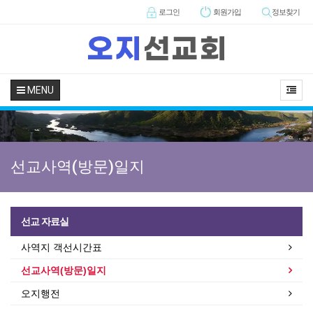
로그인
회원
가입
정보찾기
MENU
선교사역(방문)일지
선교 자료실
사역지 객선시간표
선교사역(방문)일지
오지행전